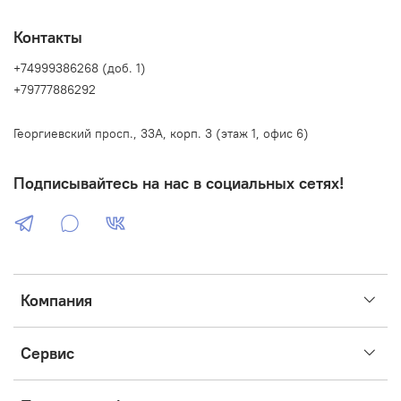
экстракт апельсина - придаёт волосам сияние,
насыщает антиоксидантами.
Контакты
Способ применения:
нанести на влажные волосы и
+74999386268 (доб. 1)
кожу головы, вспенить, мягко помассировать 1-2
минуты, тщательно смыть водой. Подходит для
+79777886292
ежедневного применения.
Георгиевский просп., 33А, корп. 3 (этаж 1, офис 6)
Подписывайтесь на нас в социальных сетях!
Компания
Сервис