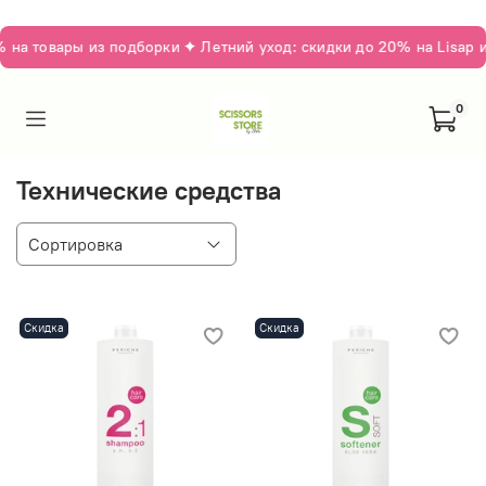
на товары из подборки ✦ Летний уход: скидки до 20% на Lisap и
0
Технические средства
Скидка
Скидка