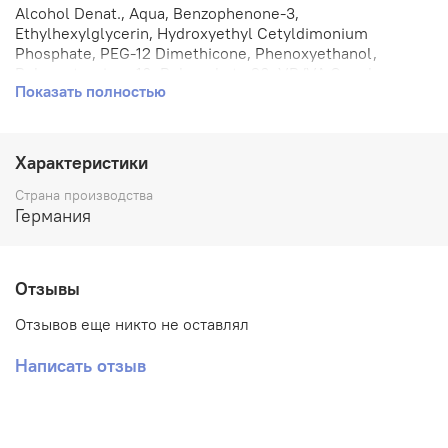
Alcohol Denat., Aqua, Benzophenone-3,
Ethylhexylglycerin, Hydroxyethyl Cetyldimonium
Phosphate, PEG-12 Dimethicone, Phenoxyethanol,
Polyquaternium-16, Polysorbate 20, VP/VA Copolymer,
Показать полностью
Parfum.
Характеристики
Страна производства
Германия
Отзывы
Отзывов еще никто не оставлял
Написать отзыв