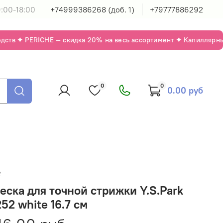
:00-18:00
+74999386268 (доб. 1)
+79777886292
тв ✦ PERICHE — скидка 20% на весь ассортимент ✦ Капиллярный 
0
0
0.00 руб
2
еска для точной стрижки Y.S.Park
52 white 16.7 см