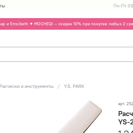
ты
Пн-Пт 09
p и Emsibeth ✦ MOCHEQI — скидка 10% при покупке любых 2 средс
Расчески и инструменты
Y.S. PARK
арт.
25
Расч
YS-2