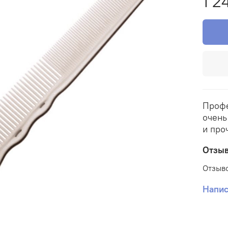
1 2
Профе
очень
и про
Отзы
Отзыво
Напис