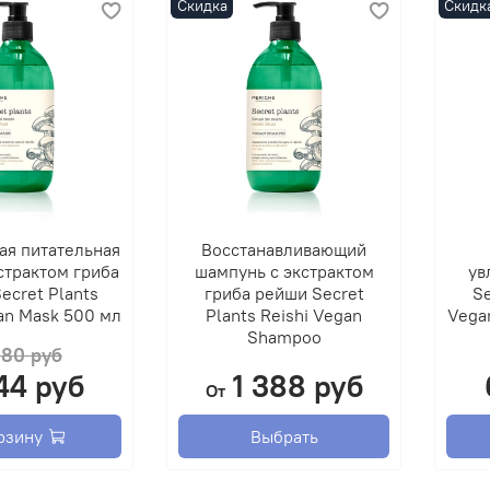
Скидка
Скидк
блеск
гидро
волос
гидро
волос
витам
подде
увлаж
масло
прида
ая питательная
Восстанавливающий
экстр
страктом гриба
шампунь с экстрактом
ув
подде
ecret Plants
гриба рейши Secret
Se
an Mask 500 мл
Plants Reishi Vegan
Vegan
общее
Shampoo
680 руб
Спосо
44 руб
1 388 руб
распр
От
волос
обиль
рзину
Выбрать