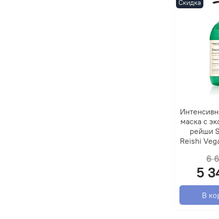
Скидка
Интенсивн
маска с эк
рейши S
Reishi Veg
6 
5 3
В ко