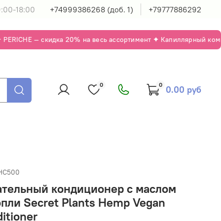
:00-18:00
+74999386268 (доб. 1)
+79777886292
ERICHE — скидка 20% на весь ассортимент ✦ Капиллярный комплек
0
0
0.00 руб
HC500
ательный кондиционер с маслом
пли Secret Plants Hemp Vegan
itioner