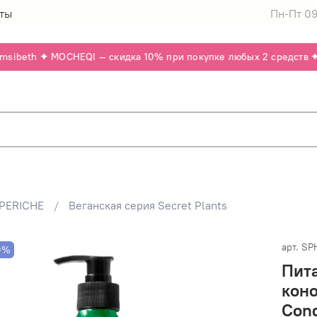
ты
Пн-Пт 09
sibeth ✦ MOCHEQI — скидка 10% при покупке любых 2 средств ✦ P
PERICHE
Веганская серия Secret Plants
арт.
SP
0%
Пит
коно
Cond