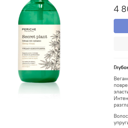
4 8
Глубо
Веган
повре
эласт
Интен
разгл
Волос
упруг