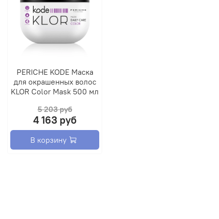
экстракт огурца - освежает и увлажняет волосы,
снимает раздражение кожи головы, облегчает
расчёсывание.
Способ применения:
нанести на влажные волосы,
массировать 3 минуты, смыть водой; при
необходимости повторить.
PERICHE KODE Маска
для окрашенных волос
KLOR Color Mask 500 мл
5 203 руб
4 163 руб
В корзину