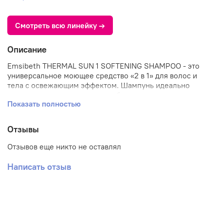
Смотреть всю линейку →
Описание
Emsibeth THERMAL SUN 1 SOFTENING SHAMPOO - это
универсальное моющее средство «2 в 1» для волос и
тела с освежающим эффектом. Шампунь идеально
подходит для ухода после пребывания на солнце, в
Показать полностью
бассейне или на морском пляже: эффективно удаляет
следы хлора, песка и соли, при этом бережно питает и
увлажняет волосы, делая их мягкими и легко
Отзывы
расчёсываемыми. Средство не только заботится о
волосах, но и увлажняет кожу, снимает покраснения,
Отзывов еще никто не оставлял
дарит ощущение свежести. Благодаря
сбалансированному pH (5,3–6,3) подходит даже для
Написать отзыв
ежедневного применения.
Активные компоненты:
термальная вода - увлажняет, насыщает минералами,
способствует восстановлению волос и кожи;