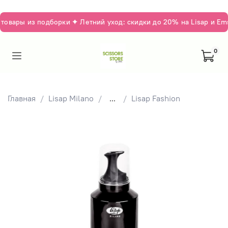
овары из подборки ✦ Летний уход: скидки до 20% на Lisap и Ems
0
Главная
Lisap Milano
...
Lisap Fashion