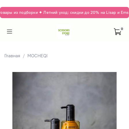
ары из подборки ✦ Летний уход: скидки до 20% на Lisap и Emsi
0
Главная
MOCHEQI