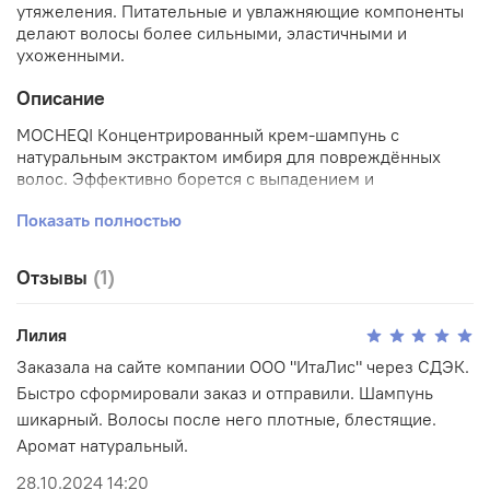
утяжеления. Питательные и увлажняющие компоненты
делают волосы более сильными, эластичными и
ухоженными.
Описание
MOCHEQI Концентрированный крем-шампунь с
натуральным экстрактом имбиря для повреждённых
волос. Эффективно борется с выпадением и
стимулирует рост волос, одновременно восстанавливая
Показать полностью
структуру прядей.
Кремовая текстура мягко очищает, не пересушивая
волосы, и отлично промывает корни, облегчая
Отзывы
(1)
расчёсывание. Экстракт имбиря активизирует
микроциркуляцию кожи головы - это укрепляет
волосяные фолликулы и создаёт условия для роста
Лилия
более плотных и сильных волос. Шампунь уплотняет
Заказала на сайте компании ООО "ИтаЛис" через СДЭК.
без утяжеления, придаёт эластичность, объём и
Быстро сформировали заказ и отправили. Шампунь
естественный блеск. Подходит для окрашенных, сухих,
шикарный. Волосы после него плотные, блестящие.
кудрявых, волнистых и других типов волос - в том числе
для мужчин. Не содержит солей тяжёлых металлов.
Аромат натуральный.
Активные компоненты:
28.10.2024 14:20