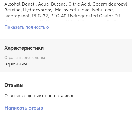
Alcohol Denat., Aqua, Butane, Citric Acid, Cocamidopropyl
Betaine, Hydroxypropyl Methylcellulose, Isobutane,
Isopropanol, PEG-32, PEG-40 Hydrogenated Castor Oil,
Polyquaternium-11, Propane, VP/VA Copolymer, Sodium
Показать полностью
Benzoate, Sodium Chloride, Citronellol, Parfum.
Характеристики
Страна производства
Германия
Отзывы
Отзывов еще никто не оставлял
Написать отзыв