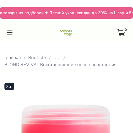
овары из подборки ✦ Летний уход: скидки до 20% на Lisap и Em
0
Главная
Bouticle
...
BLOND REVIVAL Восстановление после осветления
Хит