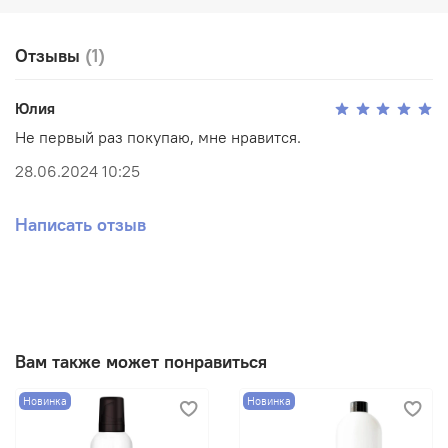
Способ применения:
с расстояния 20-30 см равномерно
нанести спрей на чистые влажные, отжатые
Отзывы
(1)
полотенцем волосы, уделяя особое внимание
прикорневой зоне, приступить к укладке. Подходит для
частого и ежедневного применения.
Юлия
Не первый раз покупаю, мне нравится.
Для профессионального применения.
28.06.2024 10:25
Написать отзыв
Вам также может понравиться
Новинка
Новинка