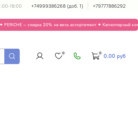
:00-18:00
+74999386268 (доб. 1)
+79777886292
 PERICHE — скидка 20% на весь ассортимент ✦ Капиллярный компл
0
0
0.00 руб