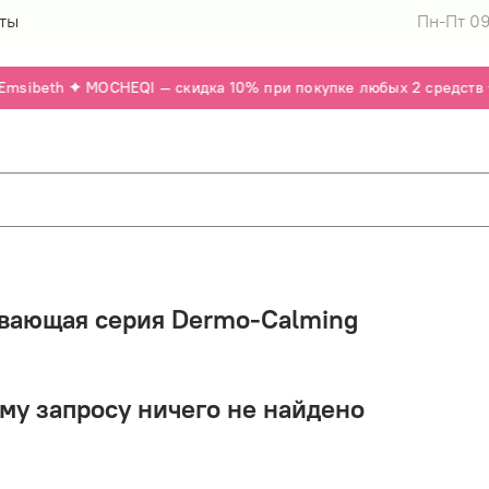
ты
Пн-Пт 09
msibeth ✦ MOCHEQI — скидка 10% при покупке любых 2 средств ✦
вающая серия Dermo-Calming
му запросу ничего не найдено